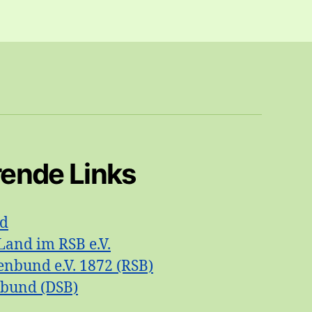
rende Links
id
Land im RSB e.V.
enbund e.V. 1872 (RSB)
nbund (DSB)