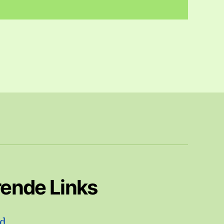
rende Links
id