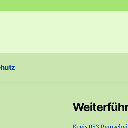
chutz
Weiterfüh
Kreis 053 Remsche