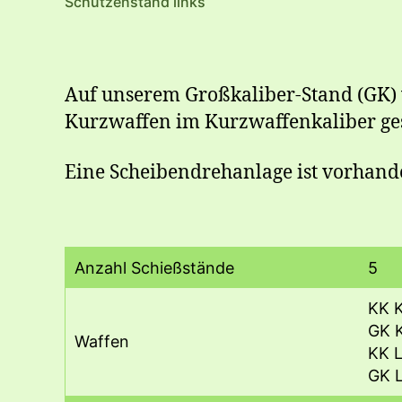
Schützenstand links
Auf unserem Großkaliber-Stand (GK) 
Kurzwaffen im Kurzwaffenkaliber gesc
Eine Scheibendrehanlage ist vorhand
Anzahl Schießstände
5
KK K
GK K
Waffen
KK L
GK L