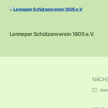
Lenneper
Lenneper Schützenverein 1805 e.V.
Schützenverein
1805
e.V
NÄCHS
Kei