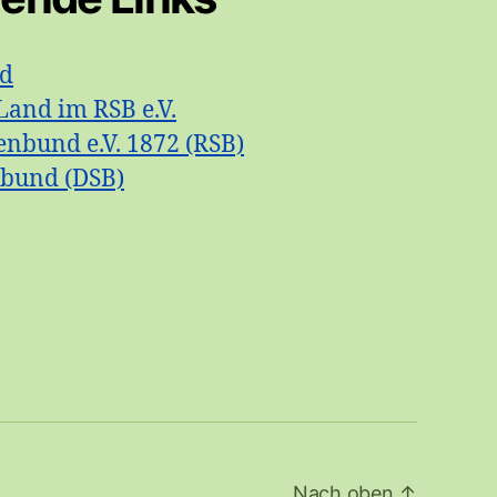
id
Land im RSB e.V.
enbund e.V. 1872 (RSB)
nbund (DSB)
Nach oben
↑