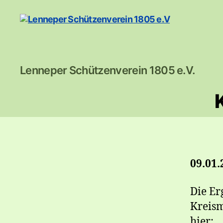
Lenneper
Lenneper Schützenverein 1805 e.V.
Schützenverein
1805
e.V
09.01.
Die Er
Kreism
hier: