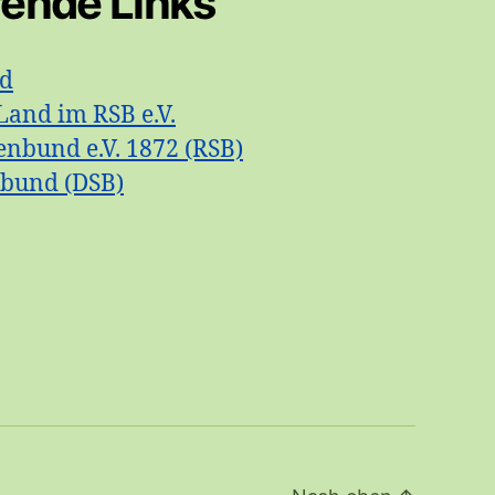
rende Links
id
Land im RSB e.V.
enbund e.V. 1872 (RSB)
nbund (DSB)