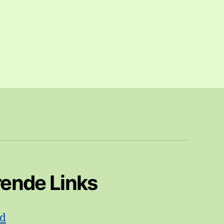
rende Links
id