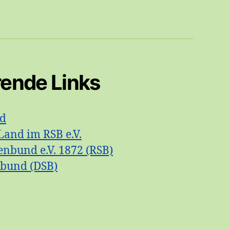
rende Links
id
Land im RSB e.V.
enbund e.V. 1872 (RSB)
nbund (DSB)