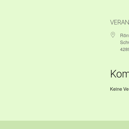
VERA
Rön
Schw
428
Kom
Keine Ve