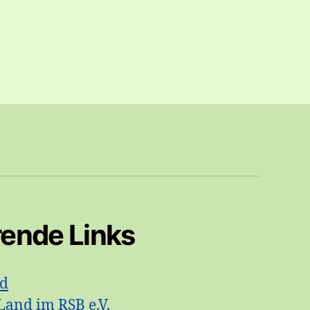
rende Links
id
Land im RSB e.V.