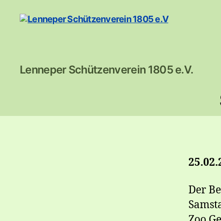
Lenneper
Lenneper Schützenverein 1805 e.V.
Schützenverein
1805
e.V
25.02.
Der Be
Samst
Zoo Ge