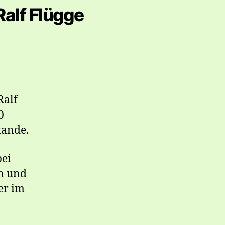
Ralf Flügge
Ralf
0
tande.
bei
n und
er im