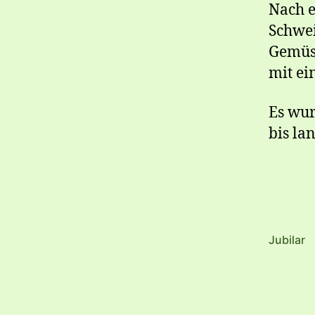
Nach e
Schwei
Gemüse
mit ei
Es wur
bis la
Jubilar