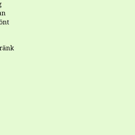
g
an
önt
tränk