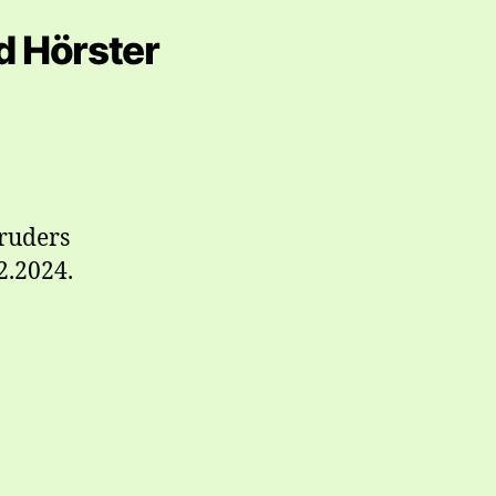
d Hörster
bruders
2.2024.