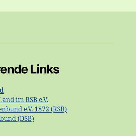
rende Links
id
Land im RSB e.V.
enbund e.V. 1872 (RSB)
nbund (DSB)