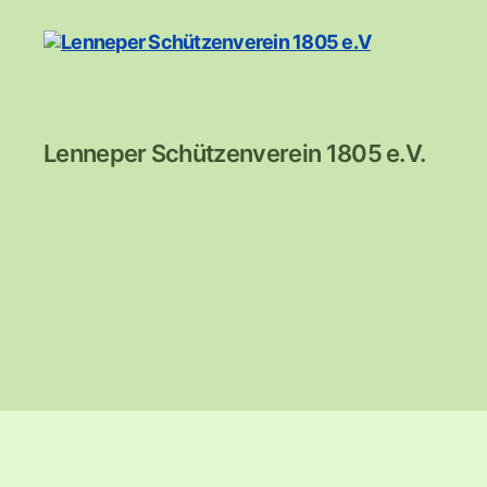
Lenneper
Lenneper Schützenverein 1805 e.V.
Schützenverein
1805
e.V