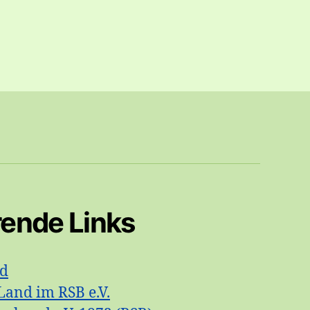
rende Links
id
Land im RSB e.V.