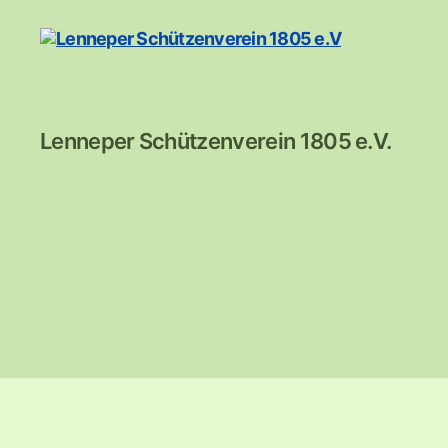
Lenneper
Lenneper Schützenverein 1805 e.V.
Schützenverein
1805
e.V