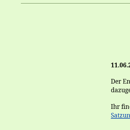
11.06.
Der En
dazug
Ihr fi
Satzu