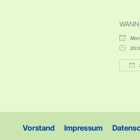
WANN
Mon
20:0
ICS 
Vorstand
Impressum
Datens