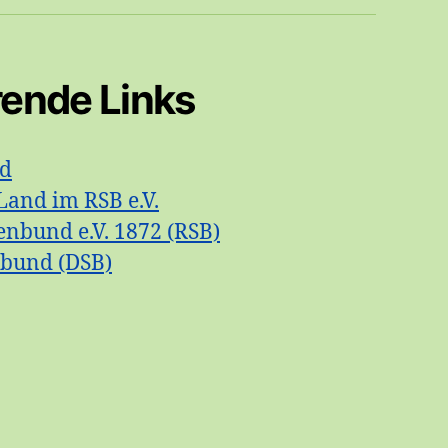
rende Links
id
Land im RSB e.V.
enbund e.V. 1872 (RSB)
nbund (DSB)