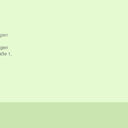
agen
agen
aße 1,
iCalendar
Office 365