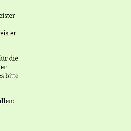
ister
eister
für die
der
s bitte
llen: