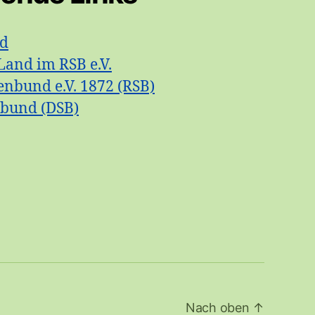
id
Land im RSB e.V.
enbund e.V. 1872 (RSB)
nbund (DSB)
Nach oben
↑