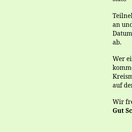
Teilne
an und
Datum,
ab.
Wer ei
komme
Kreism
auf de
Wir fr
Gut S