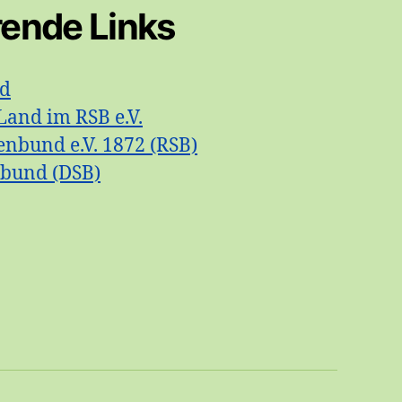
rende Links
id
Land im RSB e.V.
enbund e.V. 1872 (RSB)
nbund (DSB)